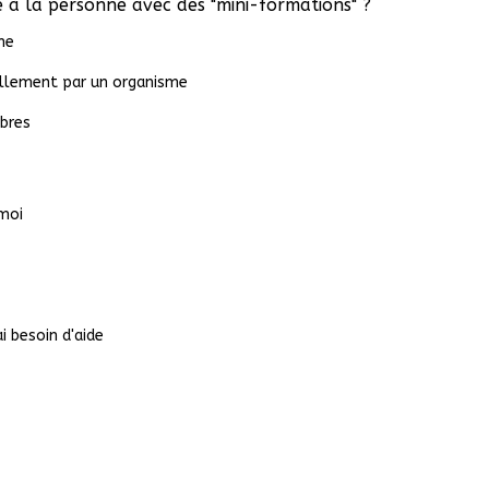
 à la personne avec des "mini-formations" ?
me
iellement par un organisme
ibres
 moi
ai besoin d'aide